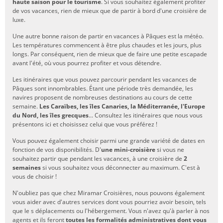
haute saison pour le tourisme
. Si vous souhaitez également profiter
de vos vacances, rien de mieux que de partir à bord d'une croisière de
luxe.
Une autre bonne raison de partir en vacances à Pâques est la météo.
Les températures commencent à être plus chaudes et les jours, plus
longs. Par conséquent, rien de mieux que de faire une petite escapade
avant l'été, où vous pourrez profiter et vous détendre.
Les itinéraires que vous pouvez parcourir pendant les vacances de
Pâques sont innombrables. Étant une période très demandée, les
navires proposent de nombreuses destinations au cours de cette
semaine.
Les Caraïbes, les îles Canaries, la Méditerranée, l'Europe
du Nord, les îles grecques
... Consultez les itinéraires que nous vous
présentons ici et choisissez celui que vous préférez !
Vous pouvez également choisir parmi une grande variété de dates en
fonction de vos disponibilités. D'
une mini-croisière
si vous ne
souhaitez partir que pendant les vacances, à une croisière de
2
semaines
si vous souhaitez vous déconnecter au maximum. C'est à
vous de choisir !
N'oubliez pas que chez Miramar Croisières, nous pouvons également
vous aider avec d'autres services dont vous pourriez avoir besoin, tels
que le s déplacements ou l'hébergement. Vous n'avez qu'à parler à nos
agents et ils feront
toutes les formalités administratives dont vous