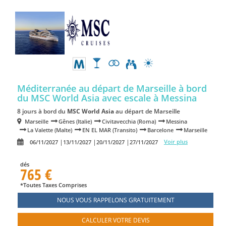
Méditerranée au départ de Marseille à bord
du MSC World Asia
avec escale à Messina
8 jours à bord du
MSC World Asia
au départ de Marseille
Marseille
Gênes (Italie)
Civitavecchia (Roma)
Messina
La Valette (Malte)
EN EL MAR (Transito)
Barcelone
Marseille
Voir plus
06/11/2027
13/11/2027
20/11/2027
27/11/2027
dés
765 €
*Toutes Taxes Comprises
NOUS VOUS RAPPELONS GRATUITEMENT
CALCULER VOTRE DEVIS