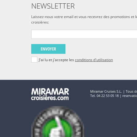
NEWSLETTER
Laissez-nous votre email et vous recevrez des promotions et l
croisières:
ENVOYER
J'ai lu et j'accepte les
conditions d'utilisation
Miramar Cruises S.L. | Tous dr
Tel. 04 22 53 05 18 | reserva