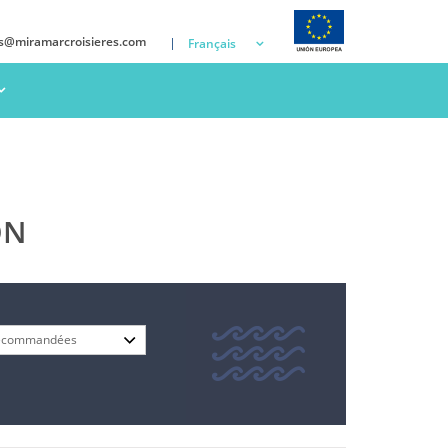
ns@miramarcroisieres.com
Français
ON