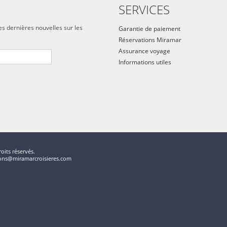
SERVICES
es dernières nouvelles sur les
Garantie de paiement
Réservations Miramar
Assurance voyage
Informations utiles
oits réservés.
tions@miramarcroisieres.com