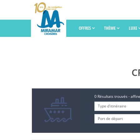
OFFRES
THÈME
LUXE
C
0 Résultats trouvés - affi