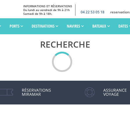
INFORMATIONS ET RÉSERVATIONS
Du lundi au vendredi de 9h à 21h
04 22 53 05 18
reservatio
Samedi de 9h à 18h.
PORTS
DESTINATIONS
NAVIRES
BATEAUX
DATES
RECHERCHE
RÉSERVATIONS
ASSURANCE
MIRAMAR
VOYAGE