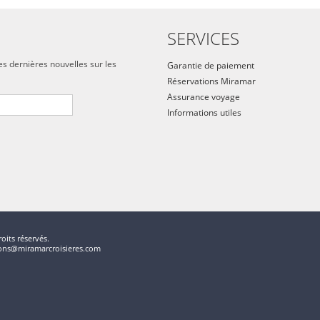
SERVICES
es dernières nouvelles sur les
Garantie de paiement
Réservations Miramar
Assurance voyage
Informations utiles
oits réservés.
tions@miramarcroisieres.com