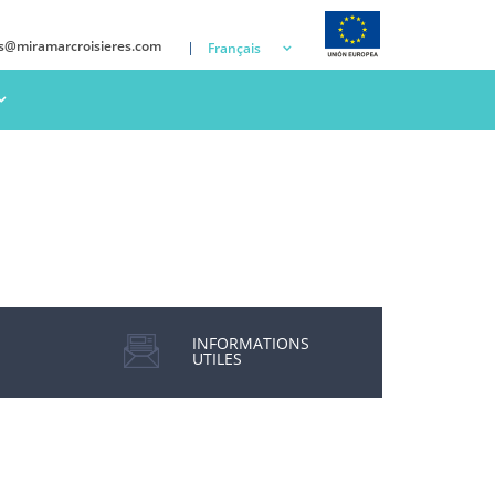
ns@miramarcroisieres.com
Français
INFORMATIONS
UTILES