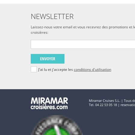
NEWSLETTER
Laissez-nous votre email et vous recevrez des promotions et l
croisières:
ENVOYER
J'ai lu et j'accepte les
conditions d'utilisation
Miramar Cruises S.L. | Tous dr
Tel. 04 22 53 05 18 | reserva