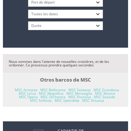
Nous sommes dans l'attente de nouvelles croisières, et de les
ordonner. Ce processus prendra quelques secondes
Otros barcos de MSC
MSC Armonia
MSC Bellissima
MSC Fantasia
MSC Grandiosa
MSC Lirica
MSC Magnifica
MSC Meraviglia
MSC Musica
MSC Opera
MSC Orchestra
MSC Preziosa
MSC Seaside
MSC Sinfonia
MSC Splendida
MSC Virtuosa
GARANTIE DE