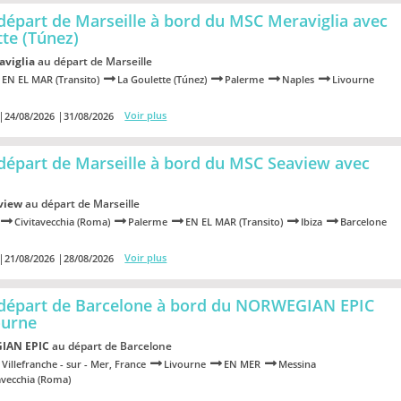
départ de Marseille à bord du MSC Meraviglia
avec
tte (Túnez)
viglia
au départ de Marseille
EN EL MAR (Transito)
La Goulette (Túnez)
Palerme
Naples
Livourne
Voir plus
24/08/2026
31/08/2026
départ de Marseille à bord du MSC Seaview
avec
view
au départ de Marseille
Civitavecchia (Roma)
Palerme
EN EL MAR (Transito)
Ibiza
Barcelone
Voir plus
21/08/2026
28/08/2026
 départ de Barcelone à bord du NORWEGIAN EPIC
ourne
IAN EPIC
au départ de Barcelone
Villefranche - sur - Mer, France
Livourne
EN MER
Messina
avecchia (Roma)