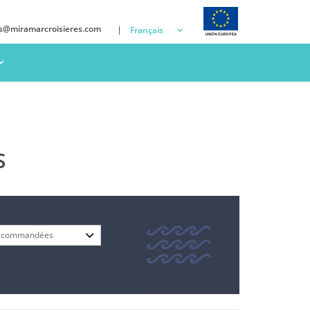
ns@miramarcroisieres.com
Français
S