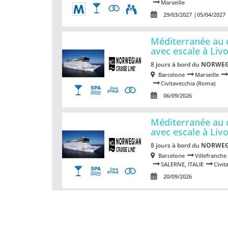
Marseille
29/03/2027
05/04/2027
Méditerranée au
avec escale à Liv
8 jours à bord du
NORWEG
Barcelone
Marseille
Civitavecchia (Roma)
06/09/2026
Méditerranée au
avec escale à Liv
8 jours à bord du
NORWEG
Barcelone
Villefranche
SALERNE, ITALIE
Civit
20/09/2026
Méditerranée au 
escale à Palerme
8 jours à bord du
MSC Sea