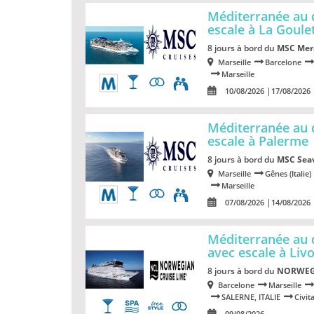
Méditerranée au 
escale à La Goule
8 jours à bord du
MSC Mera
Marseille
Barcelone
Marseille
10/08/2026
17/08/2026
Méditerranée au 
escale à Palerme
8 jours à bord du
MSC Sea
Marseille
Gênes (Italie)
Marseille
07/08/2026
14/08/2026
Méditerranée au
avec escale à Liv
8 jours à bord du
NORWEG
Barcelone
Marseille
SALERNE, ITALIE
Civit
09/08/2026