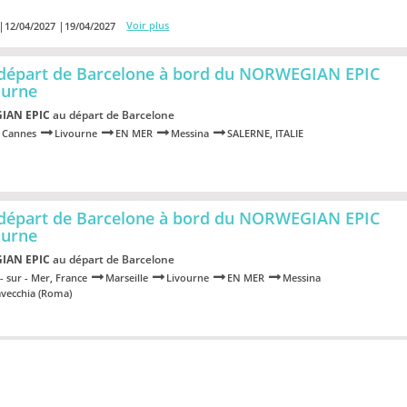
Voir plus
12/04/2027
19/04/2027
 départ de Barcelone à bord du NORWEGIAN EPIC
ourne
IAN EPIC
au départ de Barcelone
Cannes
Livourne
EN MER
Messina
SALERNE, ITALIE
 départ de Barcelone à bord du NORWEGIAN EPIC
ourne
IAN EPIC
au départ de Barcelone
 - sur - Mer, France
Marseille
Livourne
EN MER
Messina
avecchia (Roma)
départ de Marseille à bord du MSC Seaview
avec
view
au départ de Marseille