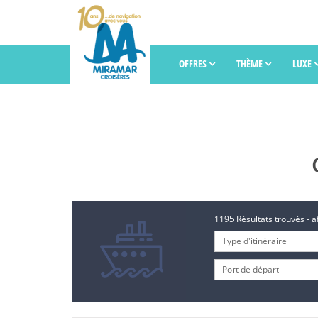
OFFRES
THÈME
LUXE
1195 Résultats trouvés - a