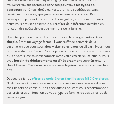
Les croisières sont des paquebot gigantesques et à bord, vous
trouverez
toutes sortes de services pour tous les types de
passagers
: cinémas, théâtres, restaurants, discothèques, bars,
comédies musicales, spa, gymnases et bien plus encore ! Par
conséquent, pendant les heures de navigation, vous pouvez choisir
entre vous amuser ensemble ou profiter de différentes activités en
fonction des goûts de chaque membre de la famille.
Un autre point en faveur des croisières est leur
organisation très
simple
. Étant un voyage fermé, il vous suffit de convenir de la
destination que vous souhaitez visiter et les dates de départ. Nous nous
occupons du reste ! Vous n'aurez pas à rechercher et comparer les vols
ou les hôtels, car tout est compris avec votre croisière. De plus, si vous
avez
besoin de déplacements ou d’hébergement
supplémentaire,
chez Miramar Croisières, nous pouvons le gérer pour vous au meilleur
prix.
Découvrez ici les
offres de croisière en famille avec MSC Croisieres
.
N'hésitez pas à nous contacter si vous avez des questions ou si vous
avez besoin de conseils. Nos spécialistes peuvent vous recommander
des croisières en fonction de votre type de famille, de vos dates ou de
votre budget.