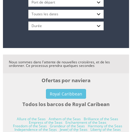
Nous sommes dans l'attente de nouvelles croisières, et de les
ordonner. Ce processus prendra quelques secondes
Ofertas por naviera
Royal Caribbean
Todos los barcos de Royal Caribean
Allure of the Seas
Anthem of the Seas
Brilliance of the Seas
Empress of the Seas
Enchantment of the Seas
Freedom of the Seas
Grandeur of the Seas
Harmony of the Seas
Independence of the Seas
Jewel of the Seas
Liberty of the Seas