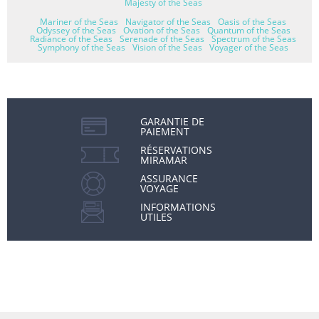
Majesty of the Seas
Mariner of the Seas
Navigator of the Seas
Oasis of the Seas
Odyssey of the Seas
Ovation of the Seas
Quantum of the Seas
Radiance of the Seas
Serenade of the Seas
Spectrum of the Seas
Symphony of the Seas
Vision of the Seas
Voyager of the Seas
GARANTIE DE
PAIEMENT
RÉSERVATIONS
MIRAMAR
ASSURANCE
VOYAGE
INFORMATIONS
UTILES