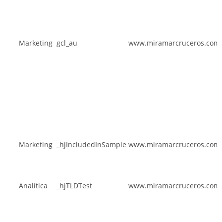
Marketing
gcl_au
www.miramarcruceros.co
Marketing
_hjIncludedInSample
www.miramarcruceros.co
Analítica
_hjTLDTest
www.miramarcruceros.co