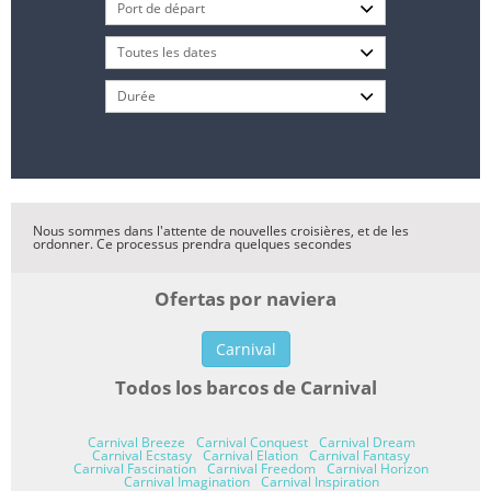
Nous sommes dans l'attente de nouvelles croisières, et de les
ordonner. Ce processus prendra quelques secondes
Ofertas por naviera
Carnival
Todos los barcos de Carnival
Carnival Breeze
Carnival Conquest
Carnival Dream
Carnival Ecstasy
Carnival Elation
Carnival Fantasy
Carnival Fascination
Carnival Freedom
Carnival Horizon
Carnival Imagination
Carnival Inspiration