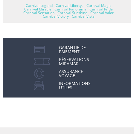
Carnival Legend
Carnival Libertys
Carnival Magic
Carnival Miracle
Carnival Panorama
Carnival Pride
Carnival Sensation
Carnival Sunshine
Carnival Valor
Carnival Victory
Carnival Vista
GARANTIE DE
PAIEMENT
RÉSERVATIONS
MIRAMAR
ASSURANCE
VOYAGE
INFORMATIONS
UTILES